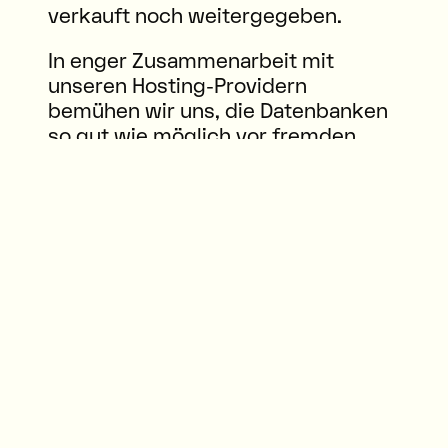
verkauft noch weitergegeben.
In enger Zusammenarbeit mit
unseren Hosting-Providern
bemühen wir uns, die Datenbanken
so gut wie möglich vor fremden
Zugriffen, Verlusten, Missbrauch
oder vor Fälschung zu schützen.
Beim Zugriff auf unsere Webseiten
werden folgende Daten in Logfiles
gespeichert: IP-Adresse, Datum,
Uhrzeit, Browser-Anfrage und allg.
übertragene Informationen zum
Betriebssystem resp. Browser.
Diese Nutzungsdaten bilden die
Basis für statistische, anonyme
Auswertungen, so dass Trends